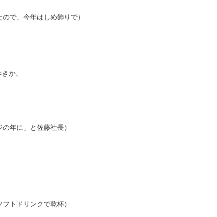
たので、今年はしめ飾りで）
。
べきか、
ジの年に」と佐藤社長）
ソフトドリンクで乾杯）