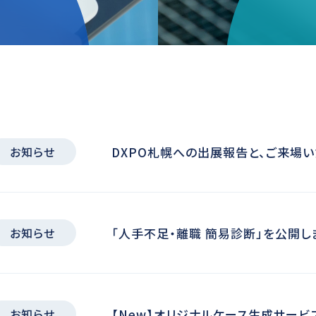
る、お一
講師派
です。豊
遣し、
な価格
DXPO札幌への出展報告と、ご来場
お知らせ
「人手不足・離職 簡易診断」を公開し
お知らせ
【New】オリジナルケース生成サービス
お知らせ