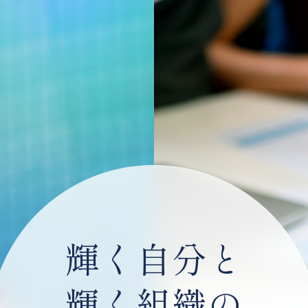
輝く自分と
輝く組織の