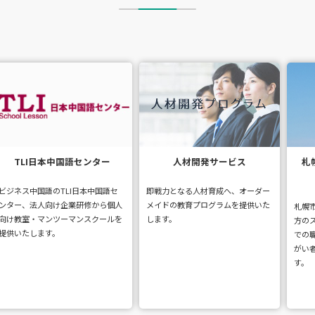
人材開発サービス
札幌市障がい者元気スキルア
ップ事業
即戦力となる人材育成へ、オーダー
様々
メイドの教育プログラムを提供いた
けら
札幌市内にお住まいの障がいのある
します。
方のスキルアップを図り、民間企業
での職場実習や求人の紹介などで障
がい者雇用の充実を目指す事業で
す。