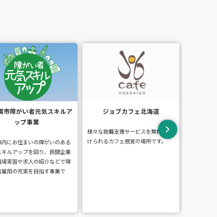
ジョブカフェ北海道
札幌市生活就労支援センター
ジ
ステップ
な就職支援サービスを無料で受
佐賀県の
れるカフェ感覚の場所です。
者の就職
生活困窮者自立支援法に基づき札幌
す。
市が設置した、生活にお困りの方の
ための相談窓口です。