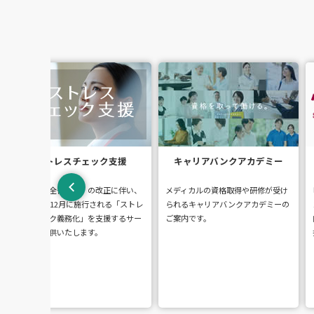
キャリアバンクアカデミー
TLI日本中国語センター
メディカルの資格取得や研修が受け
ビジネス中国語のTLI日本中国語セ
レ
られるキャリアバンクアカデミーの
ンター、法人向け企業研修から個人
ご案内です。
向け教室・マンツーマンスクールを
提供いたします。