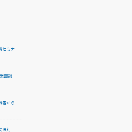
着セミナ
企業面談
職者から
功法則