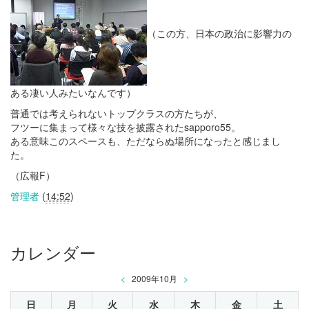
（この方、日本の政治に影響力の
ある凄い人みたいなんです）
普通では考えられないトップクラスの方たちが、
フツーに集まって様々な技を披露されたsapporo55。
ある意味このスペースも、ただならぬ場所になったと感じまし
た。
（広報F）
管理者
(
14:52
)
カレンダー
<
2009年10月
>
日
月
火
水
木
金
土