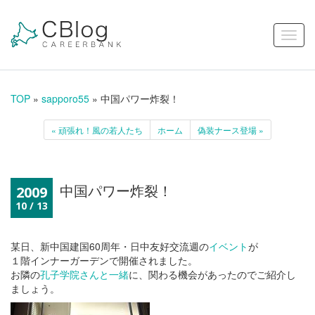
TOP
»
sapporo55
» 中国パワー炸裂！
« 頑張れ！風の若人たち
ホーム
偽装ナース登場 »
中国パワー炸裂！
2009
10 / 13
某日、新中国建国60周年・日中友好交流週の
イベント
が
１階インナーガーデンで開催されました。
お隣の
孔子学院さんと一緒
に、関わる機会があったのでご紹介し
ましょう。