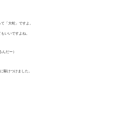
って「大蛇」ですよ。
てもいいですよね。
るんだー）
場に駆けつけました。