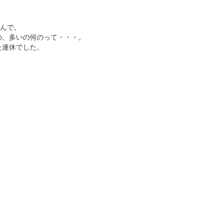
なんで。
の、多いの何のって・・・。
た連休でした。