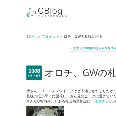
TOP
»
オフタイム
» オロチ、GWの札幌に現る
« 北海道大学創成研企業家育成
オロチ、GWの
2008
05 / 07
皆さん、ゴールデンウイークはどう過ごされましたか
札幌は桜が早々に開花し、お花見のピークは過ぎてい
そんなGW前半、とある複合商業施設に
「オロチ」
が現