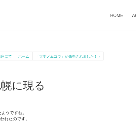
HOME
A
講座にて
ホーム
「大学ノムコウ」が発売されました！ »
札幌に現る
？
たようですね。
われたのです。