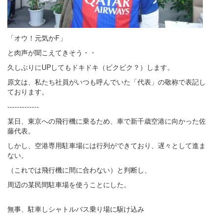
「オウ！元気かF」
と肉声が聞こえてきそう・・
久しぶりにUPしてもドキドキ（ビクビク？）します。
原文は、私たち社員がいつも呼んでいた「代表」の敬称で表記し
ております。
-------------
某日、東京への飛行機に乗るため、車で新千歳空港に向かった佐
藤代表。
しかし、空港専用駐車場には行列ができており、遅々として進ま
ない。
（これでは飛行機に間に合わない）と判断し、
周辺の某民間駐車場を使うことにした。
無事、駐車しシャトルバス乗り場に駆け込み