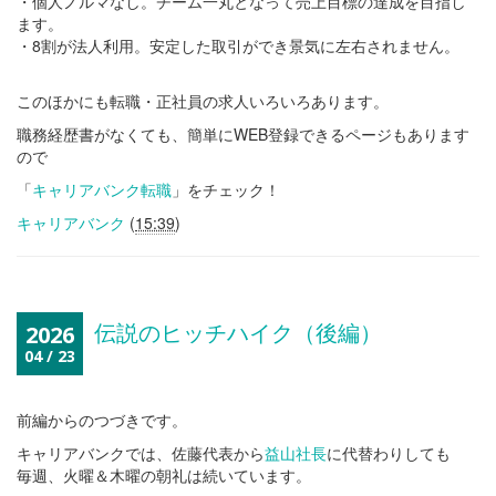
・個人ノルマなし。チーム一丸となって売上目標の達成を目指し
ます。
・8割が法人利用。安定した取引ができ景気に左右されません。
このほかにも転職・正社員の求人いろいろあります。
職務経歴書がなくても、簡単にWEB登録できるページもあります
ので
「
キャリアバンク転職
」をチェック！
キャリアバンク
(
15:39
)
伝説のヒッチハイク（後編）
2026
04 / 23
前編からのつづきです。
キャリアバンクでは、佐藤代表から
益山社長
に代替わりしても
毎週、火曜＆木曜の朝礼は続いています。