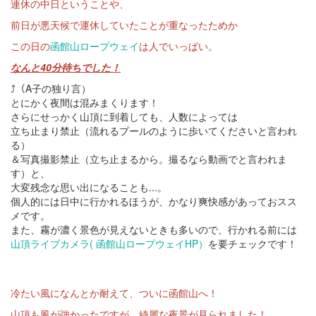
連休の中日ということや、
前日が悪天候で運休していたことが重なったためか
この日の
函館山ロープウェイ
は人でいっぱい。
なんと40分待ちでした！
⤴（A子の独り言）
とにかく夜間は混みまくります！
さらにせっかく山頂に到着しても、人数によっては
立ち止まり禁止（流れるプールのように歩いてくださいと言われ
る）
＆写真撮影禁止（立ち止まるから。撮るなら動画でと言われま
す）と、
大変残念な思い出になることも...。
個人的には日中に行かれるほうが、かなり爽快感があっておスス
メです。
また、霧が濃く景色が見えないときも多いので、行かれる前には
山頂ライブカメラ( 函館山ロープウェイHP）
を要チェックです！
冷たい風になんとか耐えて、ついに函館山へ！
山頂も風が強かったですが、綺麗な夜景が見られました！