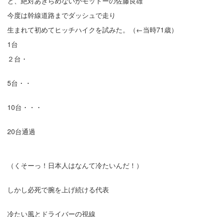
と、絶対あきらめないがモットーの佐藤良雄
今度は幹線道路までダッシュで走り
生まれて初めてヒッチハイクを試みた。（
←当時71
歳）
1台
２台・
5台・・
10台・・・
20台通過
（くそーっ！日本人はなんて冷たいんだ！）
しかし必死で腕を上げ続ける代表
冷たい風とドライバーの視線