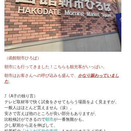
（
函館朝市ひろば
）
朝市にも行ってきました！こちらも観光客がいっぱい。
朝市はお客さんへの呼び込みも盛んで、
かなり賑わっていまし
た
。
⤴（A子の独り言）
テレビ取材等で快く試食をさせてもらう場面をよく見ますが、
一般人はほとんど貰えません（涙）。
安さで言えば他のところが良い部分もありますが、
比較検討ができるので
朝市
が一番無難かも。
少し駅前から足を伸ばして、
松風町の「
はこだて自由市場
」もかなりオススメです！