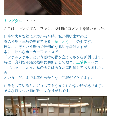
キングダム
・・・・
ここは「キングダム」ファン、K社員にコメントを貰いました。
仕事で大きな壁にぶつかった時、私が思い出すのは、
秦の怪鳥・王騎の副官である「
騰（とう）
」の姿です。
彼はここぞという場面で圧倒的な武功を挙げますが、
常にニヒルなポーカーフェイスで
「ファルファル」という独特の音を立てて敵をなぎ倒します。
特に、真剣な軍議の最中に突如として放つ、
王騎将軍
への
「（ハッ、）元々、私の実力はあなたに匹敵しておりましたか
ら」
という、どこまで本気か分からない冗談がイケてます。
仕事をしていると、どうしてもうまく行かない時があります。
そんな時はつい顔が険しくなりがちです。