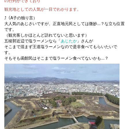
の行列ができており
観光地としての人気が一目でわかります。
⤴（A子の独り言）
大人気のあじさいですが、正直地元民としては微妙...？な立ち位置
です。
（観光客しかほとんど訪れてないと思います）
五稜郭近辺で塩ラーメンなら「
あじたか
」さんが
そこまで混まず王道塩ラーメンなので是非食べてもらいたいで
す。
そもそも函館民はそこまで塩ラーメン食べてないかも...？