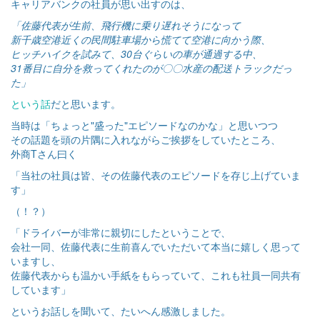
キャリアバンクの社員が思い出すのは、
「佐藤代表が生前、飛行機に乗り遅れそうになって
新千歳空港近くの民間駐車場から慌てて空港に向かう際、
ヒッチハイクを試みて、30台ぐらいの車が通過する中、
31番目に自分を救ってくれたのが〇〇水産の配送トラックだっ
た」
という話
だと思います。
当時は「ちょっと"盛った"エピソードなのかな」と思いつつ
その話題を頭の片隅に入れながらご挨拶をしていたところ、
外商Tさん曰く
「当社の社員は皆、その佐藤代表のエピソードを存じ上げていま
す」
（！？）
「ドライバーが非常に親切にしたということで、
会社一同、佐藤代表に生前喜んでいただいて本当に嬉しく思って
いますし、
佐藤代表からも温かい手紙をもらっていて、これも社員一同共有
しています」
というお話しを聞いて、たいへん感激しました。