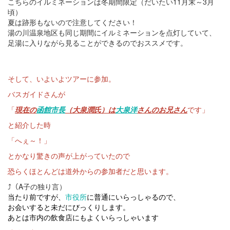
こちらのイルミネーションは冬期間限定（だいたい
11
月末～
3
月
頃）
夏は跡形もないので注意してください！
湯の川温泉地区も同じ期間にイルミネーションを点灯していて、
足湯に入りながら見ることができるのでおススメです。
そして、いよいよツアーに参加。
バスガイドさんが
「
現在の
函館市長
（大泉潤氏）は
大泉洋
さんのお兄さん
です」
と紹介した時
「へぇ～！」
とかなり驚きの声が上がっていたので
恐らくほとんどは道外からの参加者だと思います。
⤴（A子の独り言）
当たり前ですが、
市役所
に普通にいらっしゃるので、
お会いすると未だにびっくりします。
あとは市内の飲食店にもよくいらっしゃいます