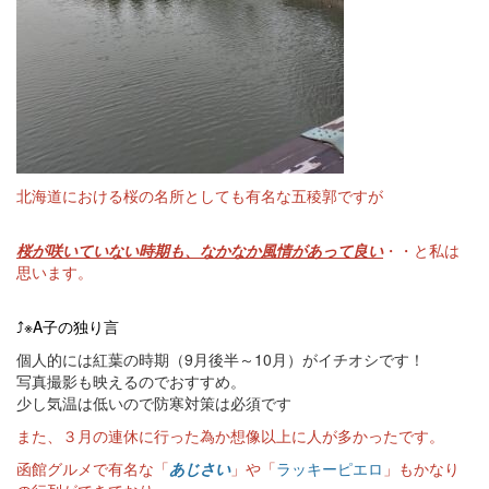
北海道における桜の名所としても有名な五稜郭ですが
桜が咲いていない時期も、なかなか風情があって良い
・・と私は
思います。
⤴※A子の独り言
個人的には紅葉の時期（
9
月後半～
10
月）がイチオシです！
写真撮影も映えるのでおすすめ。
少し気温は低いので防寒対策は必須です
また、３月の連休に行った為か想像以上に人が多かったです。
函館グルメで有名な「
あじさい
」や「
ラッキーピエロ
」もかなり