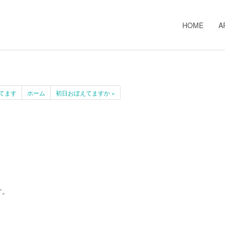
HOME
A
ってます
ホーム
初日おぼえてますか »
す。