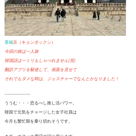
景福
京（キョンボックン）
今回の旅は一人旅
韓国語は一ミリもしゃべれません(笑)
翻訳アプリを駆使して、画面を見せて
それでもダメな時は、ジェスチャーでなんとかなりました！
-----------------
ううむ・・・恐るべし推し活パワー。
韓国で元気をチャージした女子社員は
今月も繁忙期を乗り切れそうです。