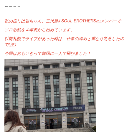
～～～～
私の推しは岩ちゃん、三代目J SOUL BROTHERSのメンバーで
ソロ活動を４年前から始めています。
以前札幌でライブがあった時は、仕事の締めと重なり断念したの
で(泣）
今回はおもいきって韓国に一人で飛びました！