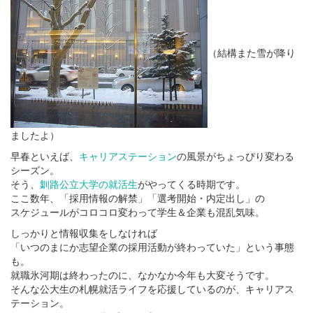
（結構また雪が降り
ましたよ）
早春といえば、
キャリアステーション
の風景がちょっぴり変わる
シーズン。
そう、
釧路公立大学の就活生
がやってくる時期です。
ここ数年、「採用情報の解禁」「選考開始・内定出し」の
スケジュールがコロコロ変わって学生＆企業も混乱気味。
しっかりと情報収集をしなければ
「いつのまにか志望企業の採用活動が終わっていた」という事態
も。
就職氷河期は終わったのに、なかなか今年も大変そうです。
そんな公大生の札幌就活ライフを応援しているのが、キャリアス
テーション。