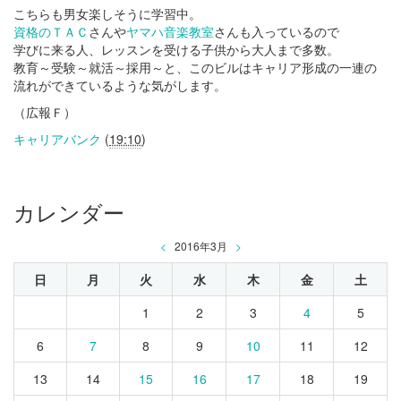
こちらも男女楽しそうに学習中。
資格のＴＡＣ
さんや
ヤマハ音楽教室
さんも入っているので
学びに来る人、レッスンを受ける子供から大人まで多数。
教育～受験～就活～採用～と、このビルはキャリア形成の一連の
流れができているような気がします。
（広報Ｆ）
キャリアバンク
(
19:10
)
カレンダー
<
2016年3月
>
日
月
火
水
木
金
土
1
2
3
4
5
6
7
8
9
10
11
12
13
14
15
16
17
18
19