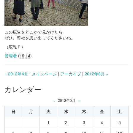
この広告をどこかで見かけたら
ぜひ、弊社を思い出してくださいね。
（広報Ｆ）
管理者
(
19:14
)
« 2012年4月
|
メインページ
|
アーカイブ
|
2012年6月 »
カレンダー
<
2012年5月
>
日
月
火
水
木
金
土
1
2
3
4
5