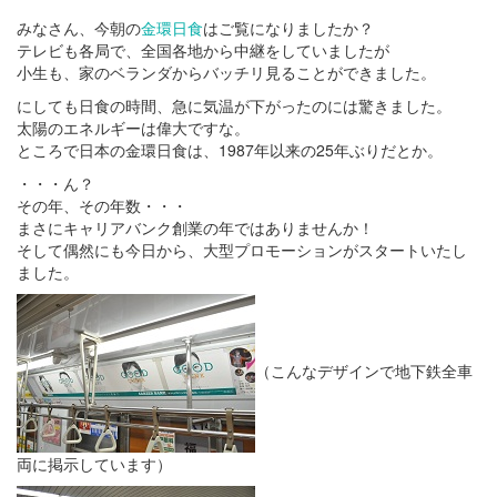
みなさん、今朝の
金環日食
はご覧になりましたか？
テレビも各局で、全国各地から中継をしていましたが
小生も、家のベランダからバッチリ見ることができました。
にしても日食の時間、急に気温が下がったのには驚きました。
太陽のエネルギーは偉大ですな。
ところで日本の金環日食は、1987年以来の25年ぶりだとか。
・・・ん？
その年、その年数・・・
まさにキャリアバンク創業の年ではありませんか！
そして偶然にも今日から、大型プロモーションがスタートいたし
ました。
（こんなデザインで地下鉄全車
両に掲示しています）