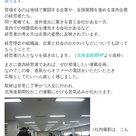
迫ります。
登場するのは地域で奮闘する企業や、全国展開を進める道内企業
の経営者たち。
同一業種でも、道外進出に重きを置く会社がある一方、
道内での地盤固めを優先する会社があるなど、
経営者の考え方は企業の姿勢に反映されています。
経営理念や組織論、企業と社会のかかわりなどについても語って
もらうことで、
経営者の人となりを描き出します。（
北海道新聞HP
より抜粋）
まさに道内経営者であれば、ぜひ登場したい連載企画。
なのでこの春、道新からオファーの電話をいただいたとき
広報としてたいへん嬉しく感じました。
取材は非常に丁寧かつ入念に行われ、
北海道新聞社がこの連載にかける意気込みが伝わります。
（社内撮影は、こん