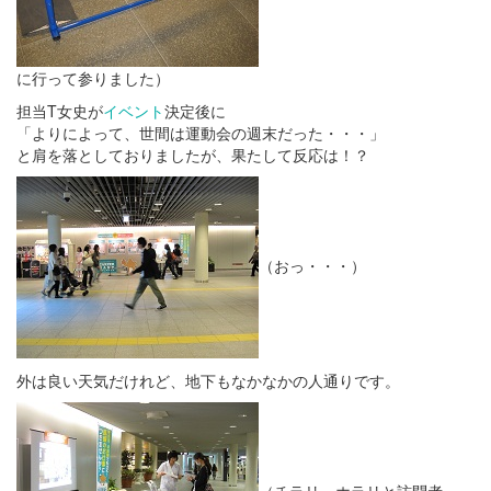
に行って参りました）
担当T女史が
イベント
決定後に
「よりによって、世間は運動会の週末だった・・・」
と肩を落としておりましたが、果たして反応は！？
（おっ・・・）
外は良い天気だけれど、地下もなかなかの人通りです。
（チラリ、ホラリと訪問者