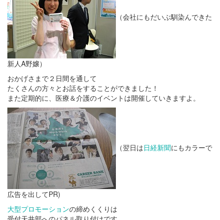
（会社にもだいぶ馴染んできた
新人A野嬢）
おかげさまで２日間を通して
たくさんの方々とお話をすることができました！
また定期的に、医療＆介護のイベントは開催していきますよ。
（翌日は
日経新聞
にもカラーで
広告を出してPR)
大型プロモーション
の締めくくりは
受付天井部へのパネル取り付けです。