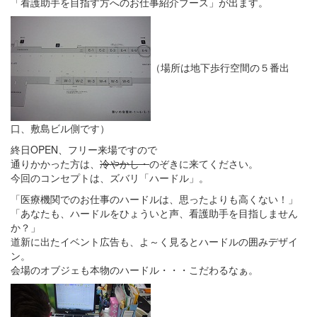
「看護助手を目指す方へのお仕事紹介ブース」が出ます。
（場所は地下歩行空間の５番出
口、敷島ビル側です）
終日OPEN、フリー来場ですので
通りかかった方は、
冷やかし・
のぞきに来てください。
今回のコンセプトは、ズバリ「ハードル」。
「医療機関でのお仕事のハードルは、思ったよりも高くない！」
「あなたも、ハードルをひょういと声、看護助手を目指しません
か？」
道新に出たイベント広告も、よ～く見るとハードルの囲みデザイ
ン。
会場のオブジェも本物のハードル・・・こだわるなぁ。