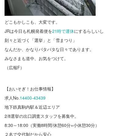
どこもかしこも、大変です。
JRは今日も札幌発着便を
21時で運休
にするらしいし
刻々と近づく「選挙」と「雪まつり」
なんだか、かなりバタバタな日々であります。
みなさまも道中、お気をつけて。
（広報F）
【おいそぎ！お仕事情報】
求人No.
14400-43439
地下鉄真駒内駅＆近辺エリア
2/8選挙の出口調査スタッフを募集中。
8:30～18:00（実働8時間/休憩60分+小休憩30分）
２名で交代制だから安心