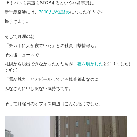
JRもバスも高速もSTOPするという非常事態に！
新千歳空港には、
7000人が缶詰め
になったそうです
怖すぎます。
そして月曜の朝
「チカホに人が寝ていた」との社員目撃情報も。
その後ニュースで
札幌から脱出できなかった方たちが
一夜を明かした
と知りました(
；∀；)
「雪が魅力」とアピールしている観光都市なのに
みなさんに申し訳ない気持ちです。
そして月曜日のオフィス周辺はこんな感じでした。