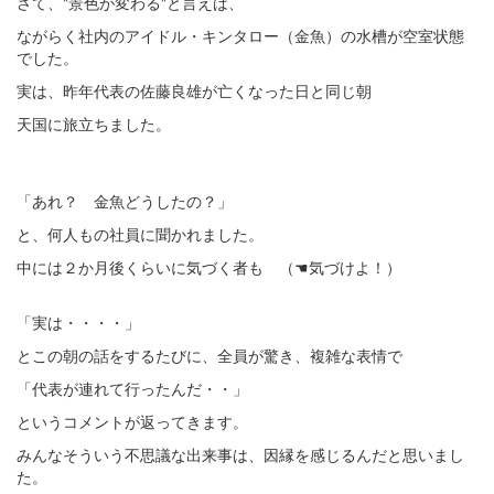
さて、"景色が変わる"と言えば、
ながらく社内のアイドル・キンタロー（金魚）の水槽が空室状態
でした。
実は、昨年代表の佐藤良雄が亡くなった日と同じ朝
天国に旅立ちました。
「あれ？ 金魚どうしたの？」
と、何人もの社員に聞かれました。
中には２か月後くらいに気づく者も （☚気づけよ！）
「実は・・・・」
とこの朝の話をするたびに、全員が驚き、複雑な表情で
「代表が連れて行ったんだ・・」
というコメントが返ってきます。
みんなそういう不思議な出来事は、因縁を感じるんだと思いまし
た。