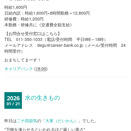
時給1,600円
日給内訳：時給1,600円×8時間勤務＝12,800円
研修費：時給1,200円
本勤務・研修共に《交通費全額支給》
【お問合せ受付窓口はこちら】
TEL 011-350-1033（電話/受付時間 平日9時～18時）
メールアドレス degu＠career‐bank.co.jp（メール/受付時間 24
時間受付）
おまちしてまーす！
キャリアバンク
(
18:00
)
水の生きもの
2026
01 / 21
昨日は
二十四節気
の「
大寒（だいかん）
」でした。
"万物を凍らせるといわれるほど厳しい寒さ"