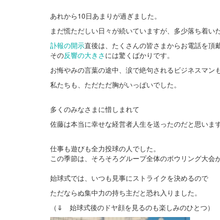
あれから10日あまりが過ぎました。
まだ慌ただしい日々が続いていますが、多少落ち着い
訃報の開示
直後は、たくさんの皆さまからお電話を頂
その
反響の大きさ
には驚くばかりです。
お悔やみの言葉の途中、涙で絶句されるビジネスマン
私たちも、ただただ胸がいっぱいでした。
多くのみなさまに惜しまれて
佐藤は本当に幸せな経営者人生を送ったのだと思いま
仕事も遊びも全力投球の人でした。
この季節は、そろそろグループ全体のボウリング大会
始球式では、いつも見事にストライクを決めるので
ただならぬ集中力の持ち主だと恐れ入りました。
（⇓ 始球式後のドヤ顔を見るのも楽しみのひとつ）