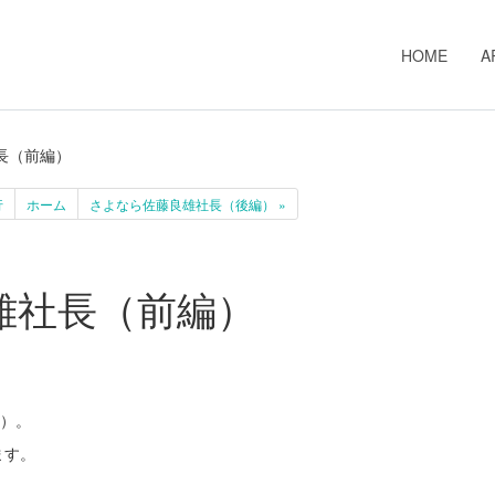
HOME
A
長（前編）
行
ホーム
さよなら佐藤良雄社長（後編） »
雄社長（前編）
歳）。
ます。