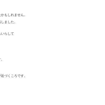
たかもしれません。
戴しました。
もいらして
す。
が近づくころです。