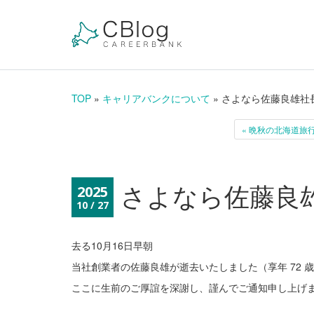
TOP
»
キャリアバンクについて
» さよなら佐藤良雄社
« 晩秋の北海道旅
さよなら佐藤良
2025
10 / 27
去る10月16日早朝
当社創業者の佐藤良雄が
逝去いたしました（享年 72 
ここに生前のご厚誼を深謝し、謹んでご通知申し上げ