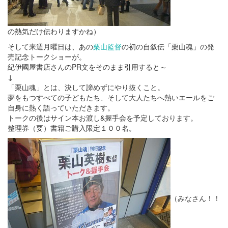
の熱気だけ伝わりますかね）
そして来週月曜日は、あの
栗山監督
の初の自叙伝「栗山魂」の発
売記念トークショーが。
紀伊國屋書店さんのPR文をそのまま引用すると～
↓
「栗山魂」とは、決して諦めずにやり抜くこと。
夢をもつすべての子どもたち、そして大人たちへ熱いエールをご
自身に熱く語っていただきます。
トークの後はサイン本お渡し&握手会を予定しております。
整理券（要）書籍ご購入限定１００名。
（みなさん！！