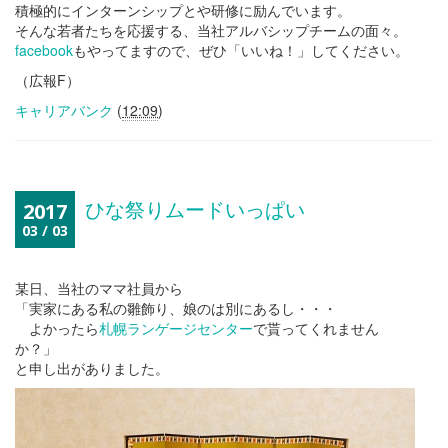
積極的にインターンシップとや研修に励んでいます。
そんな若者たちを応援する、当社アルバシップチームの面々。
facebook
もやってますので、ぜひ「いいね！」してください。
（広報F）
キャリアバンク
(
12:09
)
ひな祭りムードいっぱい
2017
03 / 03
某日、当社のママ社員から
「実家にある私の雛飾り、娘のは別にあるし・・・
よかったら
札幌ランゲージセンター
で貰ってくれません
か？」
と申し出がありました。