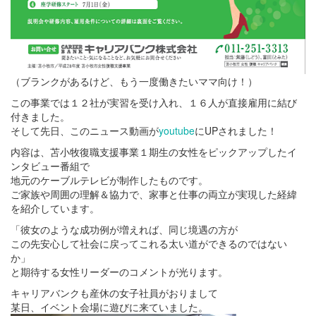
（ブランクがあるけど、もう一度働きたいママ向け！）
この事業では１２社が実習を受け入れ、１６人が直接雇用に結び
付きました。
そして先日、このニュース動画が
youtube
にUPされました！
内容は、苫小牧復職支援事業１期生の女性をピックアップしたイ
ンタビュー番組で
地元のケーブルテレビが制作したものです。
ご家族や周囲の理解＆協力で、家事と仕事の両立が実現した経緯
を紹介しています。
「彼女のような成功例が増えれば、同じ境遇の方が
この先安心して社会に戻ってこれる太い道ができるのではない
か」
と期待する女性リーダーのコメントが光ります。
キャリアバンクも産休の女子社員がおりまして
某日、イベント会場に遊びに来ていました。