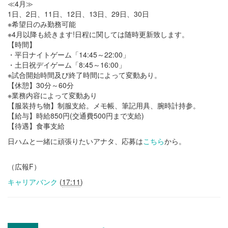
≪4月≫
1日、2日、11日、12日、13日、29日、30日
※希望日のみ勤務可能
※4月以降も続きます!日程に関しては随時更新致します。
【時間】
・平日ナイトゲーム「14:45～22:00」
・土日祝デイゲーム「8:45～16:00」
※試合開始時間及び終了時間によって変動あり。
【休憩】30分～60分
※業務内容によって変動あり
【服装持ち物】制服支給。メモ帳、筆記用具、腕時計持参。
【給与】時給850円(交通費500円まで支給)
【待遇】食事支給
日ハムと一緒に頑張りたいアナタ、応募は
こちら
から。
（広報F）
キャリアバンク
(
17:11
)