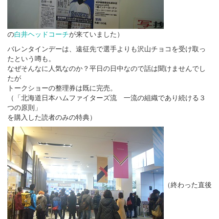
の
白井ヘッドコーチ
が来ていました）
バレンタインデーは、遠征先で選手よりも沢山チョコを受け取っ
たという噂も。
なぜそんなに人気なのか？平日の日中なので話は聞けませんでし
たが
トークショーの整理券は既に完売。
（「北海道日本ハムファイターズ流 一流の組織であり続ける３
つの原則」
を購入した読者のみの特典）
（終わった直後