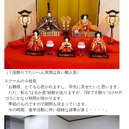
（７段飾りでたいへん状態は良い雛人形）
スクールのＳ校長
「お雛様、とても心惹かれますし、学生に見せたいと思います。
ただ、私も"はるか昔"経験がありますが、7段です飾りつけや片
づけにかなり時間が掛かります。
季節のものですので期間も決まっています。
今の時期、進学活動に伴い煩雑な諸事が多く・・・・」