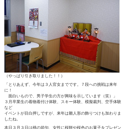
（やっぱり引き取りました！！）
「とりあえず、今年は３人官女までです。７段への挑戦は来年
に！
面白いもので、男子学生の方が興味を示しています（笑）」
３月卒業生の着物着付け体験、スキー体験、模擬裁判、空手体験
など
イベントが目白押しですが、来年は雛人形の飾りつけも加わりま
したね。
本日３月３日は桃の節句、女性に桜餅や桜色のお菓子をプレゼン