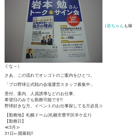
（
岩ちゃん
も稼
ぐな～）
さあ、この流れでオシゴトのご案内をひとつ。
「プロ野球公式戦の会場運営スタッフ募集中」
受付、案内、人員誘導などのお仕事、
希望日のみでも勤務可能です!!
野球好きな方、イベントのお仕事探してる方必見☆
【勤務地】札幌ドーム(札幌市豊平区羊ケ丘1)
【勤務日】
≪3月≫
31日←開幕戦!!