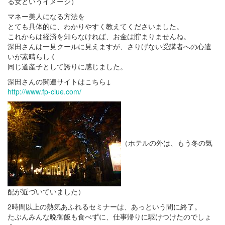
る女というイメージ）
マネー美人になる方法を
とても具体的に、わかりやすく教えてくださいました。
これからは経済を知らなければ、お金は貯まりませんね。
深田さんは一見クールに見えますが、さりげない受講者への心遣
いが素晴らしく
同じ道産子として誇りに感じました。
深田さんの関連サイトはこちら↓
http://www.fp-clue.com/
（ホテルの外は、もう冬の気
配が近づいていました）
2時間以上の熱気あふれるセミナーは、あっという間に終了。
たぶんみんな晩御飯も食べずに、仕事帰りに駆けつけたのでしょ