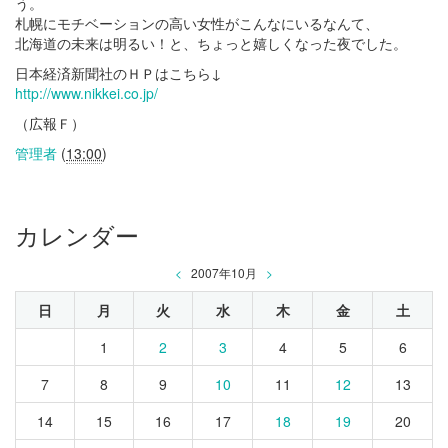
う。
札幌にモチベーションの高い女性がこんなにいるなんて、
北海道の未来は明るい！と、ちょっと嬉しくなった夜でした。
日本経済新聞社のＨＰはこちら↓
http://www.nikkei.co.jp/
（広報Ｆ）
管理者
(
13:00
)
カレンダー
<
2007年10月
>
日
月
火
水
木
金
土
1
2
3
4
5
6
7
8
9
10
11
12
13
14
15
16
17
18
19
20