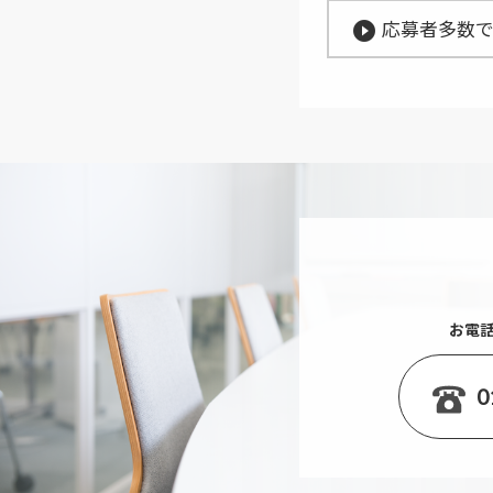
応募者多数で
play_circle_filled
お電
0