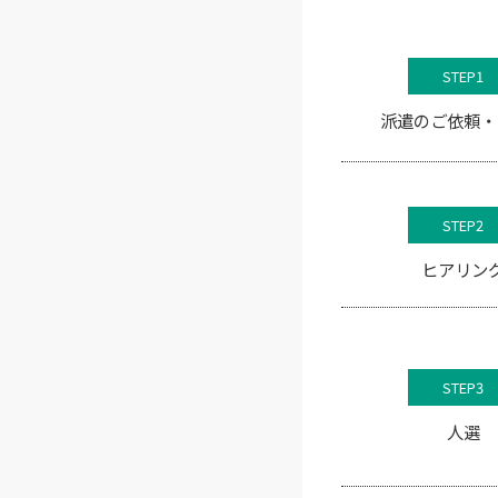
STEP1
派遣のご依頼・
STEP2
ヒアリン
STEP3
人選