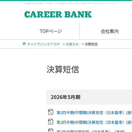
北海道・札幌の転職、人材紹介、人材派遣など人材のことなら総合人材サービスのキャリアバンクへ
TOPページ
会社案内
キャリアバンクＴＯＰ
>
お知らせ
> 決算短信
決算短信
2026年5月期
第3四半期(中間期)決算短信〔日本基準〕(連
第2四半期(中間期)決算短信〔日本基準〕(連
第1四半期決算短信〔日本基準〕（連結）