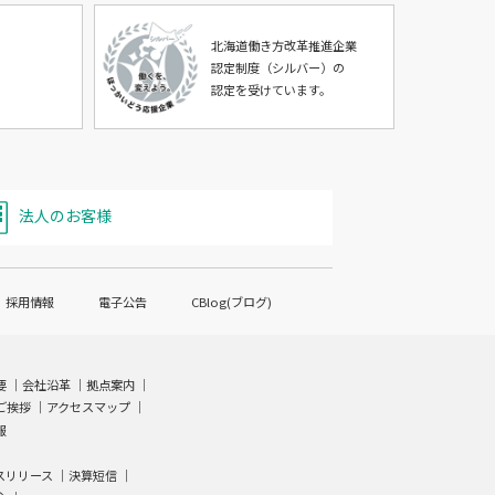
北海道働き方改革推進企業
認定制度（シルバー）の
認定を受けています。
法人のお客様
採用情報
電子公告
CBlog(ブログ)
要
｜
会社沿革
｜
拠点案内
｜
ご挨拶
｜
アクセスマップ
｜
報
スリリース ｜
決算短信
｜