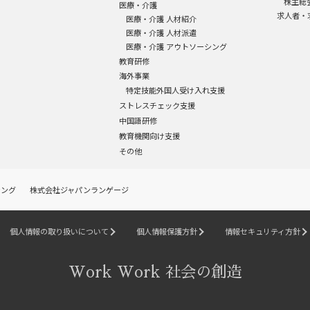
株主総
医療・介護
求人者・
医療・介護 人材紹介
医療・介護 人材派遣
医療・介護 アウトソーシング
教育研修
海外事業
特定技能外国人受け入れ支援
ストレスチェック支援
中国語研修
教育機関向け支援
その他
シング
株式会社ジャパンランゲージ
個人情報の取り扱いについて
個人情報保護方針
情報セキュリティ方針
Work Work 社会の創造