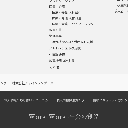
アウトソーシング
株主総
医療・介護
求人者・
医療・介護 人材紹介
医療・介護 人材派遣
医療・介護 アウトソーシング
教育研修
海外事業
特定技能外国人受け入れ支援
ストレスチェック支援
中国語研修
教育機関向け支援
その他
シング
株式会社ジャパンランゲージ
個人情報の取り扱いについて
個人情報保護方針
情報セキュリティ方針
Work Work 社会の創造