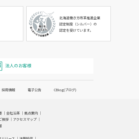
北海道働き方改革推進企業
認定制度（シルバー）の
認定を受けています。
法人のお客様
採用情報
電子公告
CBlog(ブログ)
要
｜
会社沿革
｜
拠点案内
｜
ご挨拶
｜
アクセスマップ
｜
報
スリリース ｜
決算短信
｜