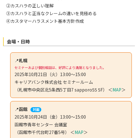
②カスハラの正しい理解
③カスハラと正当なクレームの違いを見極める
④カスタマーハラスメント基本方針作成
会場・日時
📍
札幌
セミナーおよび個別相談は、好評により満席となりました。
2025年10月21日（火）13:00～15:00
キャリアバンク株式会社 セミナールーム
（札幌市中央区北5条西5丁目7 sapporo55 5F） ＜
MAP
＞
📍
函館
対面
2025年10月24日（金）13:00～15:00
函館市青年センター 会議室
（函館市千代台町27番5号） ＜
MAP
＞