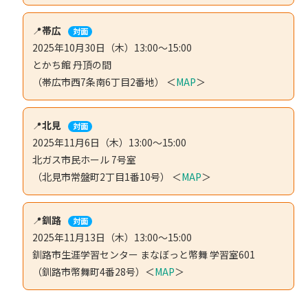
📍
帯広
対面
2025年10月30日（木）13:00～15:00
とかち館 丹頂の間
（帯広市西7条南6丁目2番地） ＜
MAP
＞
📍
北見
対面
2025年11月6日（木）13:00～15:00
北ガス市民ホール 7号室
（北見市常盤町2丁目1番10号） ＜
MAP
＞
📍
釧路
対面
2025年11月13日（木）13:00～15:00
釧路市生涯学習センター まなぼっと幣舞 学習室601
（釧路市幣舞町4番28号）＜
MAP
＞