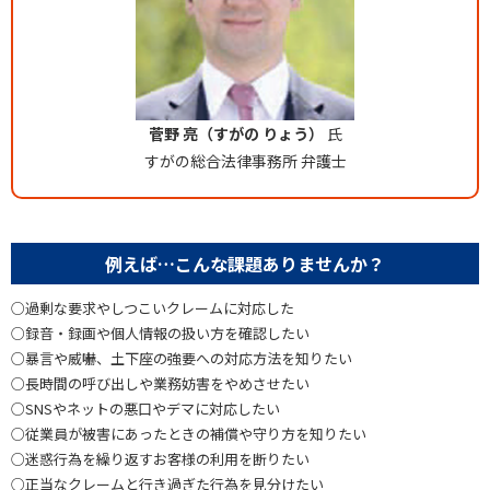
菅野 亮（すがの りょう）
氏
すがの総合法律事務所 弁護士
例えば…こんな課題ありませんか？
○過剰な要求やしつこいクレームに対応した
○録音・録画や個人情報の扱い方を確認したい
○暴言や威嚇、土下座の強要への対応方法を知りたい
○長時間の呼び出しや業務妨害をやめさせたい
○SNSやネットの悪口やデマに対応したい
○従業員が被害にあったときの補償や守り方を知りたい
○迷惑行為を繰り返すお客様の利用を断りたい
○正当なクレームと行き過ぎた行為を見分けたい