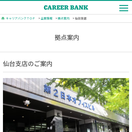
キャリアバンクＴＯＰ
>
企業情報
>
拠点案内
> 仙台支店
拠点案内
仙台支店のご案内