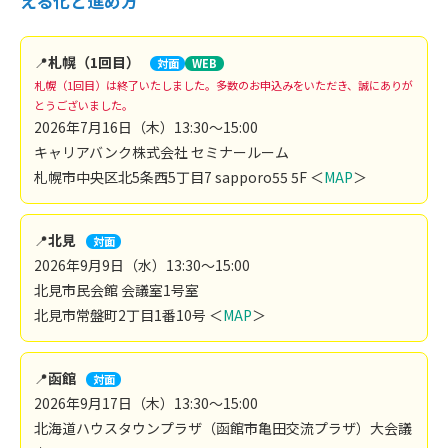
える化と進め方
📍
札幌（1回目）
対面
WEB
札幌（1回目）は終了いたしました。多数のお申込みをいただき、誠にありが
とうございました。
2026年7月16日（木）13:30～15:00
キャリアバンク株式会社 セミナールーム
札幌市中央区北5条西5丁目7 sapporo55 5F ＜
MAP
＞
📍
北見
対面
2026年9月9日（水）13:30～15:00
北見市民会館 会議室1号室
北見市常盤町2丁目1番10号 ＜
MAP
＞
📍
函館
対面
2026年9月17日（木）13:30～15:00
北海道ハウスタウンプラザ（函館市亀田交流プラザ）大会議