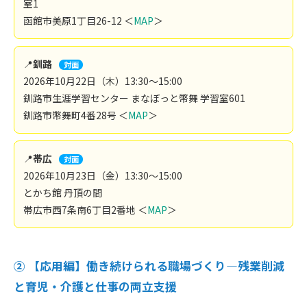
室1
函館市美原1丁目26-12 ＜
MAP
＞
📍
釧路
対面
2026年10月22日（木）13:30～15:00
釧路市生涯学習センター まなぼっと幣舞 学習室601
釧路市幣舞町4番28号 ＜
MAP
＞
📍
帯広
対面
2026年10月23日（金）13:30～15:00
とかち館 丹頂の間
帯広市西7条南6丁目2番地 ＜
MAP
＞
② 【応用編】
働き続けられる職場づくり―残業削減
と育児・介護と仕事の両立支援