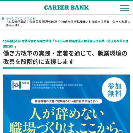
キャリアバンクＴＯＰ
> 北海道経済部 労働政策局 雇用労政課「令和8年度 戦略産業人材確保支援事業（働き方改革の
推進支援）」
北海道経済部 労働政策局 雇用労政課「令和8年度 戦略産業人材確保支援事業（働き方改革の推
進支援）」
働き方改革の実践・定着を通じて、就業環境の
改善を段階的に支援します