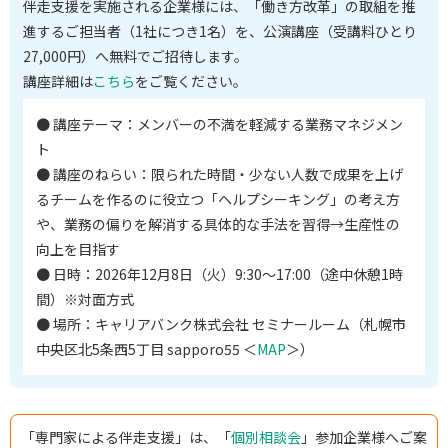
伴走支援を実施される企業様には、「働き方改革」の取組を推
進するご担当者（1社につき1名）を、公演講座（受講料ひとり
27,000円）へ無料でご招待します。
講座詳細は
こちら
をご覧ください。
● 講座テーマ：メンバーの不満を軽減する業務マネジメン
ト
● 講座のねらい：限られた時間・少ない人数で成果を上げ
るチームを作るのに役立つ「ヘルプシーキング」の考え方
や、業務の偏りを解消する具体的な手法を習得→生産性の
向上を目指す
● 日時：2026年12月8日（火）9:30〜17:00（途中休憩1時
間）※対面方式
● 場所：キャリアバンク株式会社 セミナールーム（札幌市
中央区北5条西5丁目 sapporo55 ＜
MAP
＞）
「専門家による伴走支援」は、「
個別相談会
」参加企業様へご案