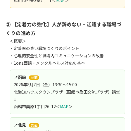
旭川市神楽3条7丁目 ＜
MAP
＞
② 【定着力の強化】人が辞めない・活躍する職場づ
くりの進め方
＜概要＞
・定着率の高い職場づくりのポイント
・心理的安全性と職場内コミュニケーションの改善
・1on1面談・メンタルヘルス対応の基本
📍
函館
対面
2026年8月7日（金）13:30～15:00
北海道ハウスタウンプラザ（函館市亀田交流プラザ）講堂
1
函館市美原1丁目26-12＜
MAP
＞
📍
北見
対面