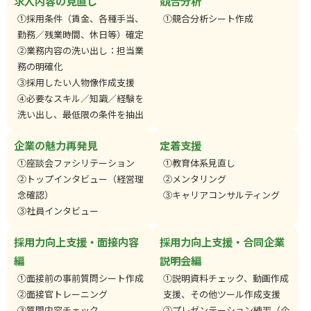
求人内容の見直し
競合分析
①採用条件（賃金、各種手当、
①競合分析シート作成
勤務／残業時間、休日等）確定
②業務内容の洗い出し：担当業
務の明確化
③採用したい人物像作成支援
④必要なスキル／知識／経験を
洗い出し、最低限の条件を抽出
企業の魅力再発見
定着支援
①座談会ファシリテーション
①教育体系見直し
②トップインタビュー（経営理
②メンタリング
念確認）
③キャリアコンサルティング
③社員インタビュー
採用力向上支援・面接内容
採用力向上支援・合同企業
編
説明会編
①面接前の事前質問シート作成
①説明資料チェック、動画作成
②面接官トレーニング
支援、その他ツール作成支援
③質問内容チェック
②プレゼンテーション練習（企