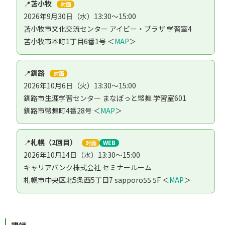
📍
苫小牧
対面
2026年9月30日（水）13:30～15:00
苫小牧市文化交流センター アイビー・プラザ 学習室4
苫小牧市本町1丁目6番1号 ＜
MAP
＞
📍
釧路
対面
2026年10月6日（火）13:30～15:00
釧路市生涯学習センター まなぼっと幣舞 学習室601
釧路市幣舞町4番28号 ＜
MAP
＞
📍
札幌（2回目）
対面
WEB
2026年10月14日（水）13:30～15:00
キャリアバンク株式会社 セミナールーム
札幌市中央区北5条西5丁目7 sapporo55 5F ＜
MAP
＞