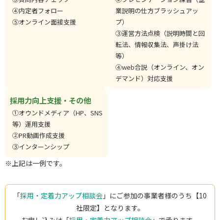
④内定者フォロー
業説明の仕方ブラッシュアッ
⑤オンライン面接支援
プ）
③運営方法点検（説明時間と回
転法、情報収集法、声掛け法
等）
④web合説（オンライン、オン
デマンド）対応支援
採用力向上支援・その他
①オウンドメディア（HP、SNS
等）運用支援
②PR動画作成支援
③インターンシップ
※上記は一例です。
「
採用・定着力アップ相談会
」にご参加の事業者様のうち【10
社限定】となります。