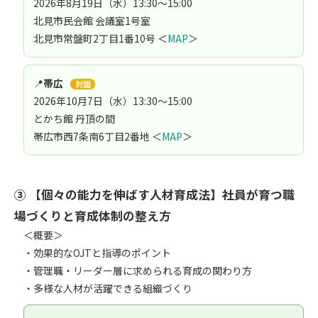
2026年8月19日（水）13:30～15:00
北見市民会館 会議室1号室
北見市常盤町2丁目1番10号 ＜
MAP
＞
📍
帯広
対面
2026年10月7日（水）13:30～15:00
とかち館 丹頂の間
帯広市西7条南6丁目2番地 ＜
MAP
＞
③ 【個々の能力を伸ばす人材育成法】社員が育つ職
場づくりと育成体制の整え方
＜概要＞
・効果的なOJTと指導のポイント
・管理職・リーダー層に求められる育成の関わり方
・多様な人材が活躍できる組織づくり