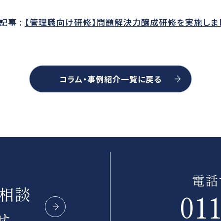
記事 :
【管理職向け研修】問題解決力醸成研修を実施しま
コラム・事例紹介一覧に戻る
電話
ご相談
011
せ